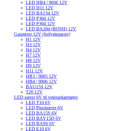
LED HB4 / 9006 12V
LED H11 12V
LED BA15d 12V
LED P36d 12V
LED P30d 12V
LED BA20d (BOSH) 12V
Gaspærer 12V (forlygtepærer)
H1 12V
H3 12V
H4 12V
H7 12V
H8 12V
H9 12V
H11 12V
HB3 / 9005 12V
HB4 / 9006 12V
BAU15S 12V
T20 12V
LED pærer 6V til veterankøretøjer
LED T10 6V
LED Pinolpærer 6V
LED BA15S 6V
LED BAY15D 6V
LED BA9S 6V
LED E10 6V