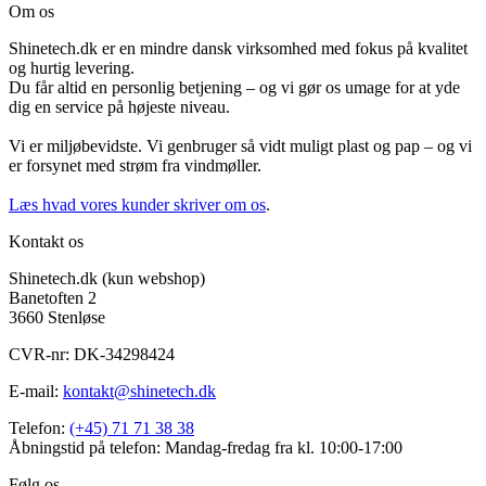
Om os
Shinetech.dk er en mindre dansk virksomhed med fokus på kvalitet
og hurtig levering.
Du får altid en personlig betjening – og vi gør os umage for at yde
dig en service på højeste niveau.
Vi er miljøbevidste. Vi genbruger så vidt muligt plast og pap – og vi
er forsynet med strøm fra vindmøller.
Læs hvad vores kunder skriver om os
.
Kontakt os
Shinetech.dk (kun webshop)
Banetoften 2
3660 Stenløse
CVR-nr: DK-34298424
E-mail:
kontakt@shinetech.dk
Telefon:
(+45) 71 71 38 38
Åbningstid på telefon: Mandag-fredag fra kl. 10:00-17:00
Følg os