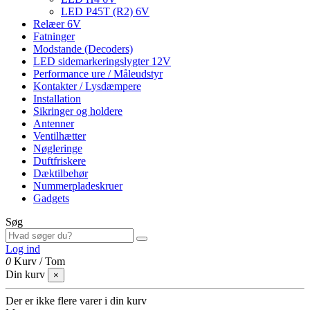
LED P45T (R2) 6V
Relæer 6V
Fatninger
Modstande (Decoders)
LED sidemarkeringslygter 12V
Performance ure / Måleudstyr
Kontakter / Lysdæmpere
Installation
Sikringer og holdere
Antenner
Ventilhætter
Nøgleringe
Duftfriskere
Dæktilbehør
Nummerpladeskruer
Gadgets
Søg
Log ind
0
Kurv
/
Tom
Din kurv
×
Der er ikke flere varer i din kurv