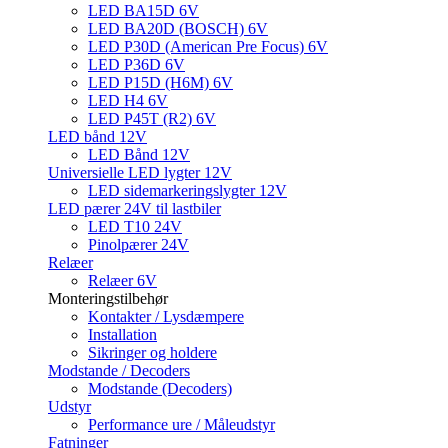
LED BA15D 6V
LED BA20D (BOSCH) 6V
LED P30D (American Pre Focus) 6V
LED P36D 6V
LED P15D (H6M) 6V
LED H4 6V
LED P45T (R2) 6V
LED bånd 12V
LED Bånd 12V
Universielle LED lygter 12V
LED sidemarkeringslygter 12V
LED pærer 24V til lastbiler
LED T10 24V
Pinolpærer 24V
Relæer
Relæer 6V
Monteringstilbehør
Kontakter / Lysdæmpere
Installation
Sikringer og holdere
Modstande / Decoders
Modstande (Decoders)
Udstyr
Performance ure / Måleudstyr
Fatninger