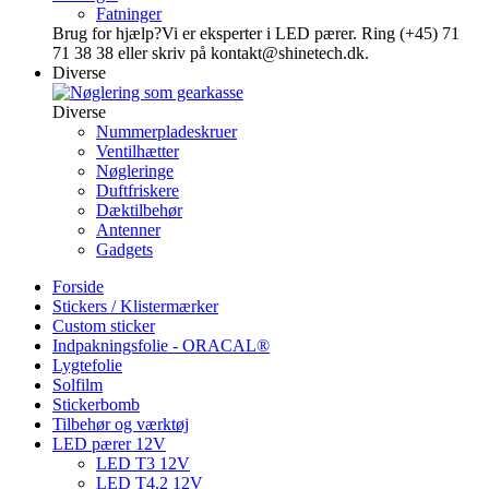
Fatninger
Brug for hjælp?
Vi er eksperter i LED pærer. Ring (+45) 71
71 38 38 eller skriv på kontakt@shinetech.dk.
Diverse
Diverse
Nummerpladeskruer
Ventilhætter
Nøgleringe
Duftfriskere
Dæktilbehør
Antenner
Gadgets
Forside
Stickers / Klistermærker
Custom sticker
Indpakningsfolie - ORACAL®
Lygtefolie
Solfilm
Stickerbomb
Tilbehør og værktøj
LED pærer 12V
LED T3 12V
LED T4.2 12V