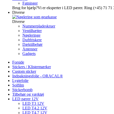
Fatninger
Brug for hjælp?
Vi er eksperter i LED pærer. Ring (+45) 71 71 
Diverse
Diverse
Nummerpladeskruer
Ventilhætter
Nøgleringe
Duftfriskere
Dæktilbehør
Antenner
Gadgets
Forside
Stickers / Klistermærker
Custom sticker
Indpakningsfolie - ORACAL®
Lygtefolie
Solfilm
Stickerbomb
Tilbehør og værktøj
LED pærer 12V
LED T3 12V
LED T4.2 12V
LED T4.7 12V