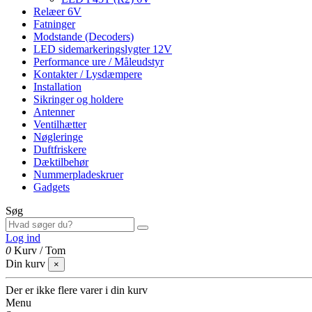
Relæer 6V
Fatninger
Modstande (Decoders)
LED sidemarkeringslygter 12V
Performance ure / Måleudstyr
Kontakter / Lysdæmpere
Installation
Sikringer og holdere
Antenner
Ventilhætter
Nøgleringe
Duftfriskere
Dæktilbehør
Nummerpladeskruer
Gadgets
Søg
Log ind
0
Kurv
/
Tom
Din kurv
×
Der er ikke flere varer i din kurv
Menu