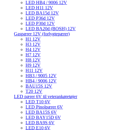
LED HB4 / 9006 12V
LED H11 12V
LED BA15d 12V
LED P36d 12V
LED P30d 12V
LED BA20d (BOSH) 12V
Gaspærer 12V (forlygtepærer)
H1 12V
H3 12V
H4 12V
H7 12V
H8 12V
H9 12V
H11 12V
HB3 / 9005 12V
HB4 / 9006 12V
BAU15S 12V
T20 12V
LED pærer 6V til veterankøretøjer
LED T10 6V
LED Pinolpærer 6V
LED BA15S 6V
LED BAY15D 6V
LED BA9S 6V
LED E10 6V