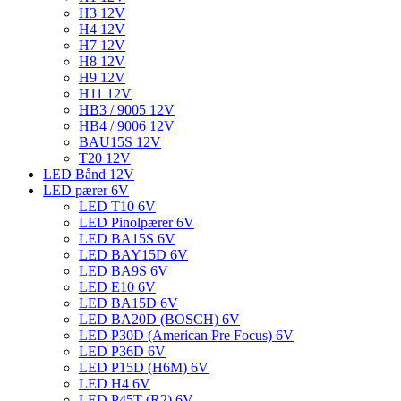
H3 12V
H4 12V
H7 12V
H8 12V
H9 12V
H11 12V
HB3 / 9005 12V
HB4 / 9006 12V
BAU15S 12V
T20 12V
LED Bånd 12V
LED pærer 6V
LED T10 6V
LED Pinolpærer 6V
LED BA15S 6V
LED BAY15D 6V
LED BA9S 6V
LED E10 6V
LED BA15D 6V
LED BA20D (BOSCH) 6V
LED P30D (American Pre Focus) 6V
LED P36D 6V
LED P15D (H6M) 6V
LED H4 6V
LED P45T (R2) 6V