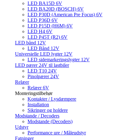
LED BA15D 6V
LED BA20D (BOSCH) 6V
LED P30D (American Pre Focus) 6V
LED P36D 6V
LED P15D (H6M) 6V
LED H4 6V
LED P45T (R2) 6V
LED bånd 12V
LED Bånd 12V
Universielle LED lygter 12V
LED sidemarkeringslygter 12V
LED pærer 24V til lastbiler
LED T10 24V
Pinolpærer 24V
Relæer
Relæer 6V
Monteringstilbehør
Kontakter / Lysdæmpere
Installation
Sikringer og holdere
Modstande / Decoders
Modstande (Decoders)
Udstyr
Performance ure / Måleudstyr
Fatninger