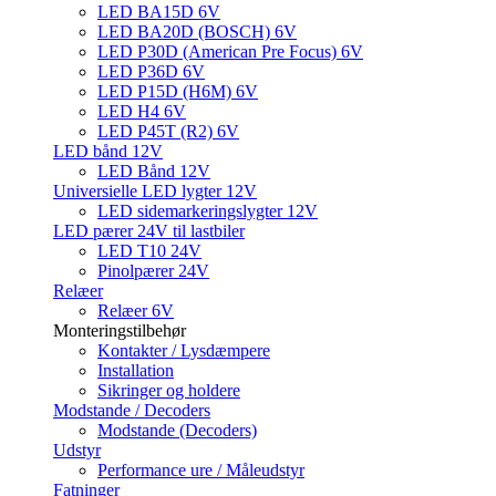
LED BA15D 6V
LED BA20D (BOSCH) 6V
LED P30D (American Pre Focus) 6V
LED P36D 6V
LED P15D (H6M) 6V
LED H4 6V
LED P45T (R2) 6V
LED bånd 12V
LED Bånd 12V
Universielle LED lygter 12V
LED sidemarkeringslygter 12V
LED pærer 24V til lastbiler
LED T10 24V
Pinolpærer 24V
Relæer
Relæer 6V
Monteringstilbehør
Kontakter / Lysdæmpere
Installation
Sikringer og holdere
Modstande / Decoders
Modstande (Decoders)
Udstyr
Performance ure / Måleudstyr
Fatninger