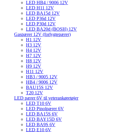
LED HB4 / 9006 12V
LED H11 12V
LED BA15d 12V
LED P36d 12V
LED P30d 12V
LED BA20d (BOSH) 12V
Gaspærer 12V (forlygtepærer)
H1 12V
H3 12V
H4 12V
H7 12V
H8 12V
H9 12V
H11 12V
HB3 / 9005 12V
HB4 / 9006 12V
BAU15S 12V
T20 12V
LED pærer 6V til veterankøretøjer
LED T10 6V
LED Pinolpærer 6V
LED BA15S 6V
LED BAY15D 6V
LED BA9S 6V
LED E10 6V