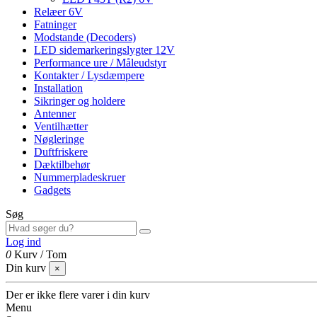
Relæer 6V
Fatninger
Modstande (Decoders)
LED sidemarkeringslygter 12V
Performance ure / Måleudstyr
Kontakter / Lysdæmpere
Installation
Sikringer og holdere
Antenner
Ventilhætter
Nøgleringe
Duftfriskere
Dæktilbehør
Nummerpladeskruer
Gadgets
Søg
Log ind
0
Kurv
/
Tom
Din kurv
×
Der er ikke flere varer i din kurv
Menu