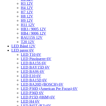
H3 12V
H4 12V
H7 12V
H8 12V
H9 12V
H11 12V
HB3 / 9005 12V
HB4 / 9006 12V
BAU15S 12V
T20 12V
LED Bånd 12V
LED pærer 6V
LED T10 6V
LED Pinolpærer 6V
LED BA15S 6V
LED BAY15D 6V
LED BA9S 6V
LED E10 6V
LED BA15D 6V
LED BA20D (BOSCH) 6V
LED P30D (American Pre Focus) 6V
LED P36D 6V
LED P15D (H6M) 6V
LED H4 6V
LED P45T (R2) 6V