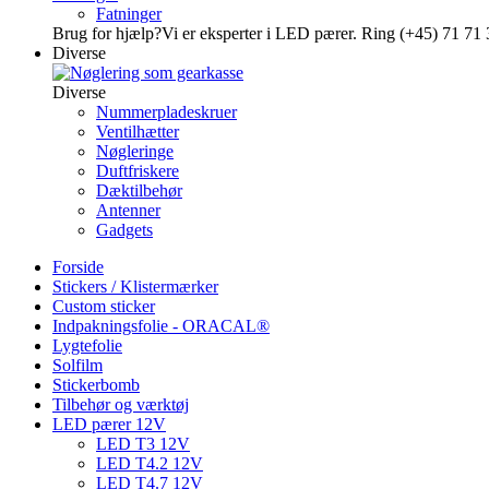
Fatninger
Brug for hjælp?
Vi er eksperter i LED pærer. Ring (+45) 71 71 
Diverse
Diverse
Nummerpladeskruer
Ventilhætter
Nøgleringe
Duftfriskere
Dæktilbehør
Antenner
Gadgets
Forside
Stickers / Klistermærker
Custom sticker
Indpakningsfolie - ORACAL®
Lygtefolie
Solfilm
Stickerbomb
Tilbehør og værktøj
LED pærer 12V
LED T3 12V
LED T4.2 12V
LED T4.7 12V