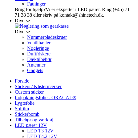
Fatninger
Brug for hjælp?
Vi er eksperter i LED pærer. Ring (+45) 71
71 38 38 eller skriv på kontakt@shinetech.dk.
Diverse
Diverse
Nummerpladeskruer
Ventilhætter
Nøgleringe
Duftfriskere
Dæktilbehør
Antenner
Gadgets
Forside
Stickers / Klistermærker
Custom sticker
Indpakningsfolie - ORACAL®
Lygtefolie
Solfilm
Stickerbomb
Tilbehør og værktøj
LED pærer 12V
LED T3 12V
LED T4.2 12V