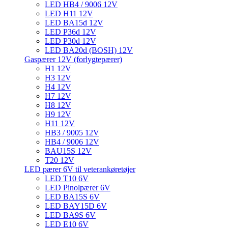
LED HB4 / 9006 12V
LED H11 12V
LED BA15d 12V
LED P36d 12V
LED P30d 12V
LED BA20d (BOSH) 12V
Gaspærer 12V (forlygtepærer)
H1 12V
H3 12V
H4 12V
H7 12V
H8 12V
H9 12V
H11 12V
HB3 / 9005 12V
HB4 / 9006 12V
BAU15S 12V
T20 12V
LED pærer 6V til veterankøretøjer
LED T10 6V
LED Pinolpærer 6V
LED BA15S 6V
LED BAY15D 6V
LED BA9S 6V
LED E10 6V