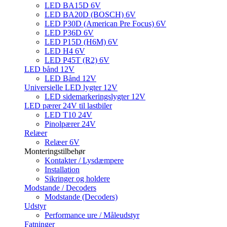
LED BA15D 6V
LED BA20D (BOSCH) 6V
LED P30D (American Pre Focus) 6V
LED P36D 6V
LED P15D (H6M) 6V
LED H4 6V
LED P45T (R2) 6V
LED bånd 12V
LED Bånd 12V
Universielle LED lygter 12V
LED sidemarkeringslygter 12V
LED pærer 24V til lastbiler
LED T10 24V
Pinolpærer 24V
Relæer
Relæer 6V
Monteringstilbehør
Kontakter / Lysdæmpere
Installation
Sikringer og holdere
Modstande / Decoders
Modstande (Decoders)
Udstyr
Performance ure / Måleudstyr
Fatninger