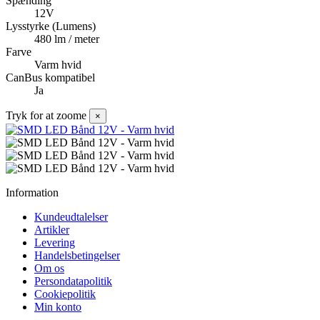
Spænding
12V
Lysstyrke (Lumens)
480 lm / meter
Farve
Varm hvid
CanBus kompatibel
Ja
Tryk for at zoome
×
Information
Kundeudtalelser
Artikler
Levering
Handelsbetingelser
Om os
Persondatapolitik
Cookiepolitik
Min konto