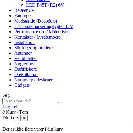
LED P45T (R2) 6V
Relæer 6V
Fatninger
Modstande (Decoders)
LED sidemarkeringslygter 12V
Performance ure / Måleudstyr
Kontakter / Lysdæmpere
Installation
Sikringer og holdere
Antenner
Ventilhætter
Nøgleringe
Duftfriskere
Dæktilbehør
Nummerpladeskruer
Gadgets
Søg
Log ind
0
Kurv
/
Tom
Din kurv
×
Der er ikke flere varer i din kurv