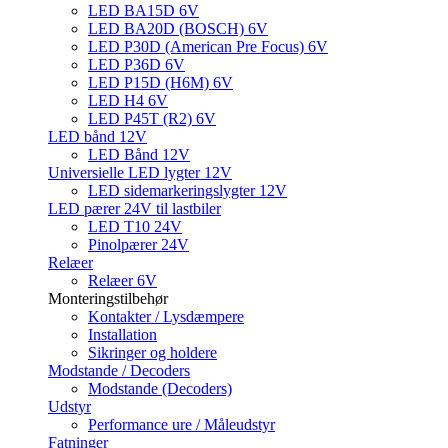
LED BA15D 6V
LED BA20D (BOSCH) 6V
LED P30D (American Pre Focus) 6V
LED P36D 6V
LED P15D (H6M) 6V
LED H4 6V
LED P45T (R2) 6V
LED bånd 12V
LED Bånd 12V
Universielle LED lygter 12V
LED sidemarkeringslygter 12V
LED pærer 24V til lastbiler
LED T10 24V
Pinolpærer 24V
Relæer
Relæer 6V
Monteringstilbehør
Kontakter / Lysdæmpere
Installation
Sikringer og holdere
Modstande / Decoders
Modstande (Decoders)
Udstyr
Performance ure / Måleudstyr
Fatninger