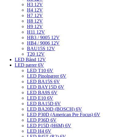
H3 12V
H4 12V
H7 12V
H8 12V
H9 12V
H11 12V
HB3 / 9005 12V
HB4 / 9006 12V
BAU15S 12V
T20 12V
LED Bånd 12V
LED pærer 6V
LED T10 6V
LED Pinolpærer 6V
LED BA15S 6V
LED BAY15D 6V
LED BA9S 6V
LED E10 6V
LED BA15D 6V
LED BA20D (BOSCH) 6V
LED P30D (American Pre Focus) 6V
LED P36D 6V
LED P15D (H6M) 6V
LED H4 6V
LED P45T (R2) 6V