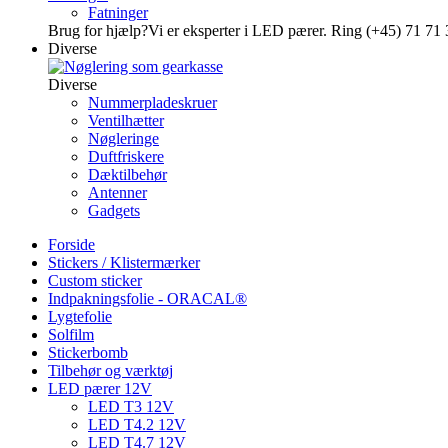
Fatninger
Brug for hjælp?
Vi er eksperter i LED pærer. Ring (+45) 71 71 
Diverse
Diverse
Nummerpladeskruer
Ventilhætter
Nøgleringe
Duftfriskere
Dæktilbehør
Antenner
Gadgets
Forside
Stickers / Klistermærker
Custom sticker
Indpakningsfolie - ORACAL®
Lygtefolie
Solfilm
Stickerbomb
Tilbehør og værktøj
LED pærer 12V
LED T3 12V
LED T4.2 12V
LED T4.7 12V