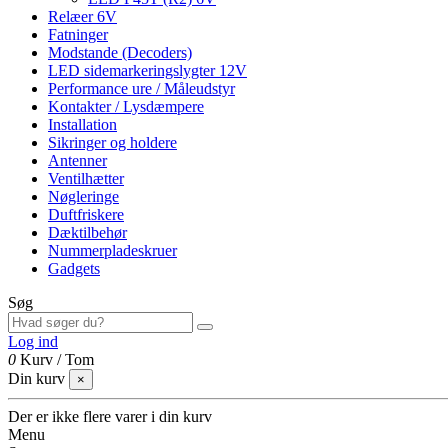
Relæer 6V
Fatninger
Modstande (Decoders)
LED sidemarkeringslygter 12V
Performance ure / Måleudstyr
Kontakter / Lysdæmpere
Installation
Sikringer og holdere
Antenner
Ventilhætter
Nøgleringe
Duftfriskere
Dæktilbehør
Nummerpladeskruer
Gadgets
Søg
Log ind
0
Kurv
/
Tom
Din kurv
×
Der er ikke flere varer i din kurv
Menu