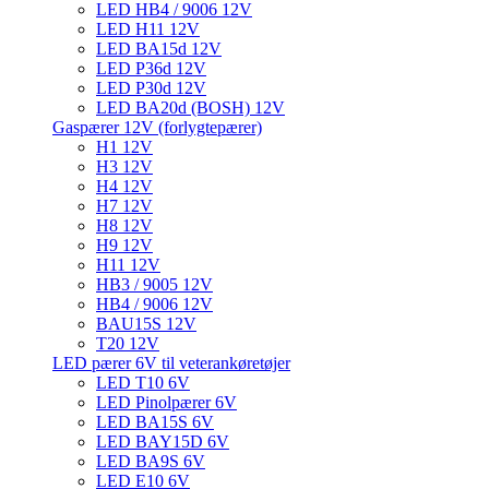
LED HB4 / 9006 12V
LED H11 12V
LED BA15d 12V
LED P36d 12V
LED P30d 12V
LED BA20d (BOSH) 12V
Gaspærer 12V (forlygtepærer)
H1 12V
H3 12V
H4 12V
H7 12V
H8 12V
H9 12V
H11 12V
HB3 / 9005 12V
HB4 / 9006 12V
BAU15S 12V
T20 12V
LED pærer 6V til veterankøretøjer
LED T10 6V
LED Pinolpærer 6V
LED BA15S 6V
LED BAY15D 6V
LED BA9S 6V
LED E10 6V