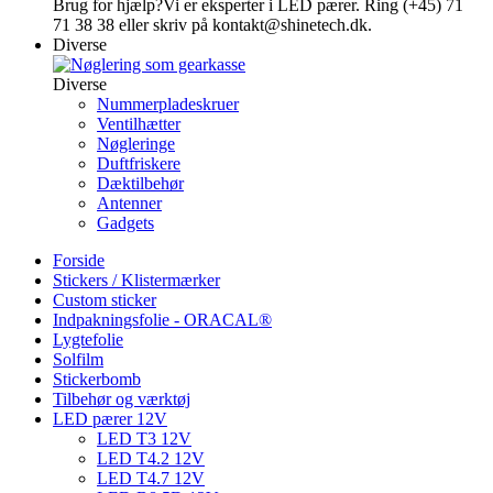
Brug for hjælp?
Vi er eksperter i LED pærer. Ring (+45) 71
71 38 38 eller skriv på kontakt@shinetech.dk.
Diverse
Diverse
Nummerpladeskruer
Ventilhætter
Nøgleringe
Duftfriskere
Dæktilbehør
Antenner
Gadgets
Forside
Stickers / Klistermærker
Custom sticker
Indpakningsfolie - ORACAL®
Lygtefolie
Solfilm
Stickerbomb
Tilbehør og værktøj
LED pærer 12V
LED T3 12V
LED T4.2 12V
LED T4.7 12V