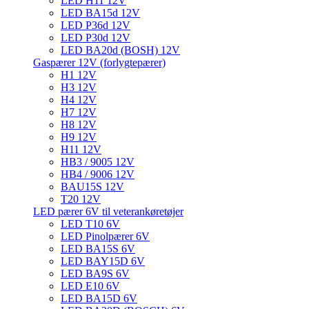
LED H11 12V
LED BA15d 12V
LED P36d 12V
LED P30d 12V
LED BA20d (BOSH) 12V
Gaspærer 12V (forlygtepærer)
H1 12V
H3 12V
H4 12V
H7 12V
H8 12V
H9 12V
H11 12V
HB3 / 9005 12V
HB4 / 9006 12V
BAU15S 12V
T20 12V
LED pærer 6V til veterankøretøjer
LED T10 6V
LED Pinolpærer 6V
LED BA15S 6V
LED BAY15D 6V
LED BA9S 6V
LED E10 6V
LED BA15D 6V