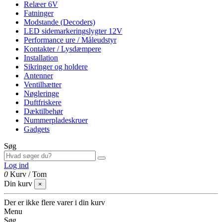
Relæer 6V
Fatninger
Modstande (Decoders)
LED sidemarkeringslygter 12V
Performance ure / Måleudstyr
Kontakter / Lysdæmpere
Installation
Sikringer og holdere
Antenner
Ventilhætter
Nøgleringe
Duftfriskere
Dæktilbehør
Nummerpladeskruer
Gadgets
Søg
Log ind
0
Kurv
/
Tom
Din kurv
×
Der er ikke flere varer i din kurv
Menu
Søg