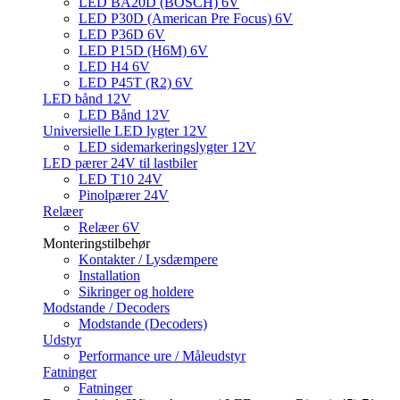
LED BA20D (BOSCH) 6V
LED P30D (American Pre Focus) 6V
LED P36D 6V
LED P15D (H6M) 6V
LED H4 6V
LED P45T (R2) 6V
LED bånd 12V
LED Bånd 12V
Universielle LED lygter 12V
LED sidemarkeringslygter 12V
LED pærer 24V til lastbiler
LED T10 24V
Pinolpærer 24V
Relæer
Relæer 6V
Monteringstilbehør
Kontakter / Lysdæmpere
Installation
Sikringer og holdere
Modstande / Decoders
Modstande (Decoders)
Udstyr
Performance ure / Måleudstyr
Fatninger
Fatninger