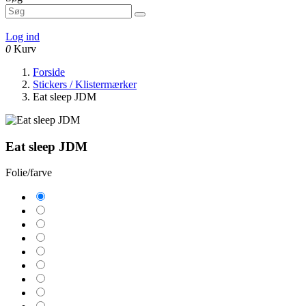
Log ind
0
Kurv
Forside
Stickers / Klistermærker
Eat sleep JDM
Eat sleep JDM
Folie/farve