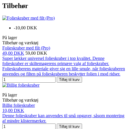
Tilbehør
-10,00 DKK
På lager
Tilbehør og værktøj
Folieskraber med filt (Pro)
49,00 DKK
59,00 DKK
Super lækker universel folieskraber i top kvalitet. Denne
folieskraber er skiltemagerens primære valg af folieskraber.
Folieskraberens materiale giver sig en lille smule, når folieskraberen
anvendes og filten på folieskraberen beskytter folien i mod ridser.
Tilføj til kurv
På lager
Tilbehør og værktøj
Billig folieskraber
10,00 DKK
Denne folieskraber kan anvendes til små opgaver, såsom montering
af mindre klistermærker.
Tilføj til kurv