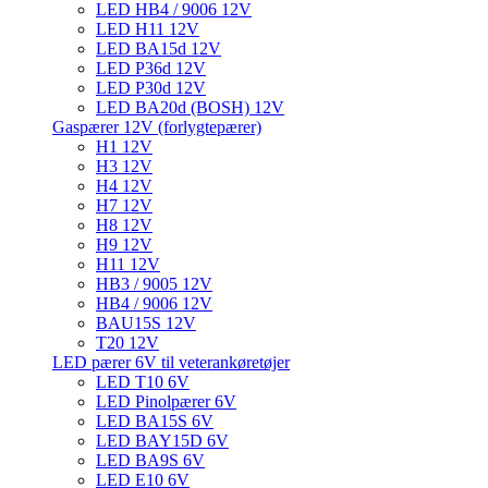
LED HB4 / 9006 12V
LED H11 12V
LED BA15d 12V
LED P36d 12V
LED P30d 12V
LED BA20d (BOSH) 12V
Gaspærer 12V (forlygtepærer)
H1 12V
H3 12V
H4 12V
H7 12V
H8 12V
H9 12V
H11 12V
HB3 / 9005 12V
HB4 / 9006 12V
BAU15S 12V
T20 12V
LED pærer 6V til veterankøretøjer
LED T10 6V
LED Pinolpærer 6V
LED BA15S 6V
LED BAY15D 6V
LED BA9S 6V
LED E10 6V