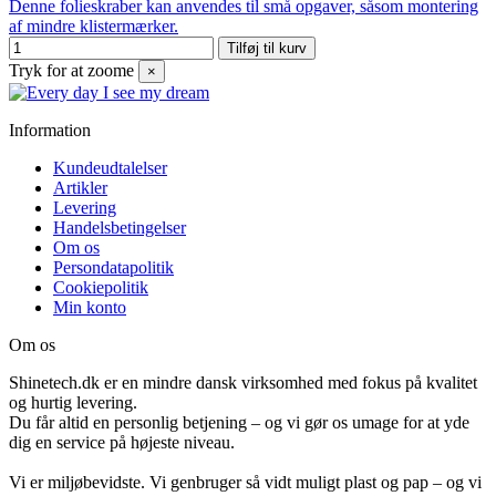
Denne folieskraber kan anvendes til små opgaver, såsom montering
af mindre klistermærker.
Tilføj til kurv
Tryk for at zoome
×
Information
Kundeudtalelser
Artikler
Levering
Handelsbetingelser
Om os
Persondatapolitik
Cookiepolitik
Min konto
Om os
Shinetech.dk er en mindre dansk virksomhed med fokus på kvalitet
og hurtig levering.
Du får altid en personlig betjening – og vi gør os umage for at yde
dig en service på højeste niveau.
Vi er miljøbevidste. Vi genbruger så vidt muligt plast og pap – og vi