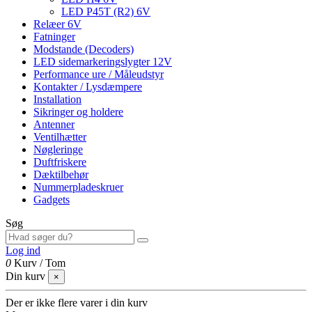
LED P45T (R2) 6V
Relæer 6V
Fatninger
Modstande (Decoders)
LED sidemarkeringslygter 12V
Performance ure / Måleudstyr
Kontakter / Lysdæmpere
Installation
Sikringer og holdere
Antenner
Ventilhætter
Nøgleringe
Duftfriskere
Dæktilbehør
Nummerpladeskruer
Gadgets
Søg
Log ind
0
Kurv
/
Tom
Din kurv
×
Der er ikke flere varer i din kurv