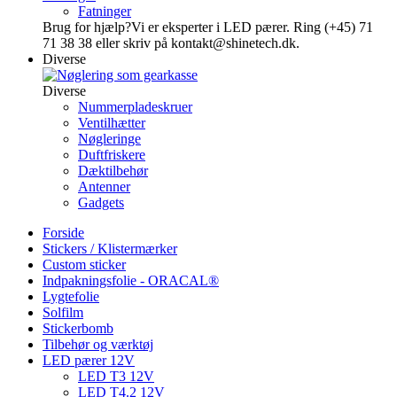
Fatninger
Brug for hjælp?
Vi er eksperter i LED pærer. Ring (+45) 71
71 38 38 eller skriv på kontakt@shinetech.dk.
Diverse
Diverse
Nummerpladeskruer
Ventilhætter
Nøgleringe
Duftfriskere
Dæktilbehør
Antenner
Gadgets
Forside
Stickers / Klistermærker
Custom sticker
Indpakningsfolie - ORACAL®
Lygtefolie
Solfilm
Stickerbomb
Tilbehør og værktøj
LED pærer 12V
LED T3 12V
LED T4.2 12V