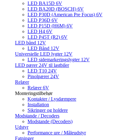
LED BA15D 6V
LED BA20D (BOSCH) 6V
LED P30D (American Pre Focus) 6V
LED P36D 6V
LED P15D (H6M) 6V
LED H4 6V
LED P45T (R2) 6V
LED bånd 12V
LED Bånd 12V
Universielle LED lygter 12V
LED sidemarkeringslygter 12V
LED pærer 24V til lastbiler
LED T10 24V
Pinolpærer 24V
Relæer
Relæer 6V
Monteringstilbehør
Kontakter / Lysdæmpere
Installation
Sikringer og holdere
Modstande / Decoders
Modstande (Decoders)
Udstyr
Performance ure / Måleudstyr
Fatninger