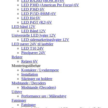
LED BA20D (BOSCH) 6V
LED P30D (American Pre Focus) 6V
LED P36D 6V
LED P15D (H6M) 6V
LED H4 6V
LED P45T (R2) 6V
LED bånd 12V
LED Bånd 12V
Universielle LED lygter 12V
LED sidemarkeringslygter 12V
LED pærer 24V til lastbiler
LED T10 24V
Pinolpærer 24V
Relæer
Relæer 6V
Monteringstilbehør
Kontakter / Lysdæmpere
Installation
Sikringer og holdere
Modstande / Decoders
Modstande (Decoders)
Udstyr
Performance ure / Måleudstyr
Fatninger
Fatninger