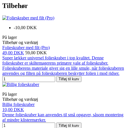
Tilbehør
-10,00 DKK
På lager
Tilbehør og værktøj
Folieskraber med filt (Pro)
49,00 DKK
59,00 DKK
Super lækker universel folieskraber i top kvalitet. Denne
folieskraber er skiltemagerens primære valg af folieskraber.
Folieskraberens materiale giver sig en lille smule, når folieskraberen
anvendes og filten på folieskraberen beskytter folien i mod ridser.
Tilføj til kurv
På lager
Tilbehør og værktøj
Billig folieskraber
10,00 DKK
Denne folieskraber kan anvendes til små opgaver, såsom montering
af mindre klistermærker.
Tilføj til kurv