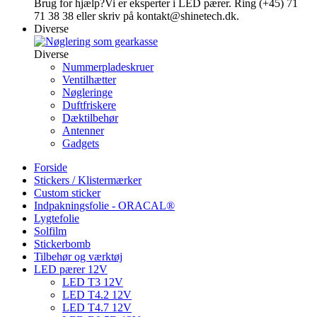
Brug for hjælp?
Vi er eksperter i LED pærer. Ring (+45) 71
71 38 38 eller skriv på kontakt@shinetech.dk.
Diverse
Diverse
Nummerpladeskruer
Ventilhætter
Nøgleringe
Duftfriskere
Dæktilbehør
Antenner
Gadgets
Forside
Stickers / Klistermærker
Custom sticker
Indpakningsfolie - ORACAL®
Lygtefolie
Solfilm
Stickerbomb
Tilbehør og værktøj
LED pærer 12V
LED T3 12V
LED T4.2 12V
LED T4.7 12V