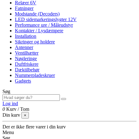
Relæer 6V
Fatninger
Modstande (Decoders)
LED sidemarkeringslygter 12V
Performance ure / Måleudstyr
Kontakter / Lysdæmpere
Installation
Sikringer og holdere
Antenner
Ventilhætter
Nøgleringe
Duftfriskere
Dæktilbehør
Nummerpladeskruer
Gadgets
Søg
Log ind
0
Kurv
/
Tom
Din kurv
×
Der er ikke flere varer i din kurv
Menu
Søg