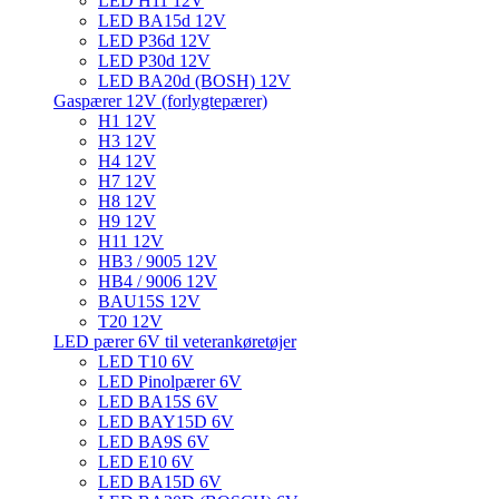
LED H11 12V
LED BA15d 12V
LED P36d 12V
LED P30d 12V
LED BA20d (BOSH) 12V
Gaspærer 12V (forlygtepærer)
H1 12V
H3 12V
H4 12V
H7 12V
H8 12V
H9 12V
H11 12V
HB3 / 9005 12V
HB4 / 9006 12V
BAU15S 12V
T20 12V
LED pærer 6V til veterankøretøjer
LED T10 6V
LED Pinolpærer 6V
LED BA15S 6V
LED BAY15D 6V
LED BA9S 6V
LED E10 6V
LED BA15D 6V