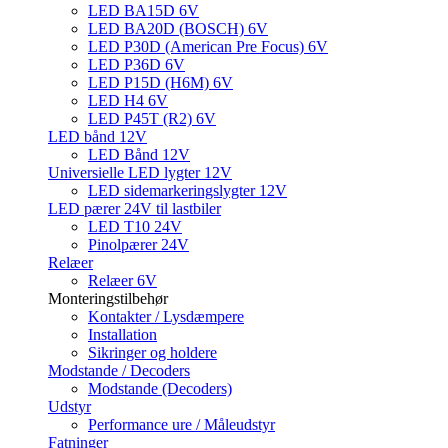
LED BA15D 6V
LED BA20D (BOSCH) 6V
LED P30D (American Pre Focus) 6V
LED P36D 6V
LED P15D (H6M) 6V
LED H4 6V
LED P45T (R2) 6V
LED bånd 12V
LED Bånd 12V
Universielle LED lygter 12V
LED sidemarkeringslygter 12V
LED pærer 24V til lastbiler
LED T10 24V
Pinolpærer 24V
Relæer
Relæer 6V
Monteringstilbehør
Kontakter / Lysdæmpere
Installation
Sikringer og holdere
Modstande / Decoders
Modstande (Decoders)
Udstyr
Performance ure / Måleudstyr
Fatninger