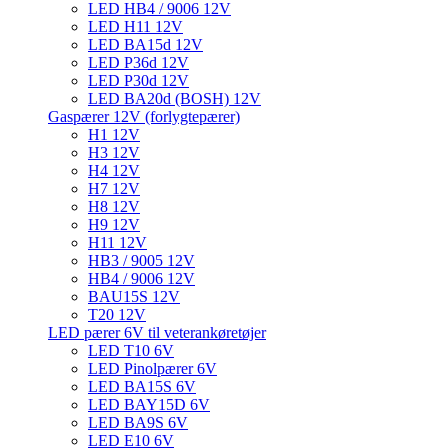
LED HB4 / 9006 12V
LED H11 12V
LED BA15d 12V
LED P36d 12V
LED P30d 12V
LED BA20d (BOSH) 12V
Gaspærer 12V (forlygtepærer)
H1 12V
H3 12V
H4 12V
H7 12V
H8 12V
H9 12V
H11 12V
HB3 / 9005 12V
HB4 / 9006 12V
BAU15S 12V
T20 12V
LED pærer 6V til veterankøretøjer
LED T10 6V
LED Pinolpærer 6V
LED BA15S 6V
LED BAY15D 6V
LED BA9S 6V
LED E10 6V