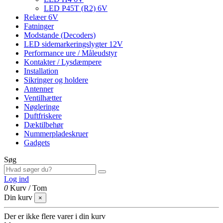
LED P45T (R2) 6V
Relæer 6V
Fatninger
Modstande (Decoders)
LED sidemarkeringslygter 12V
Performance ure / Måleudstyr
Kontakter / Lysdæmpere
Installation
Sikringer og holdere
Antenner
Ventilhætter
Nøgleringe
Duftfriskere
Dæktilbehør
Nummerpladeskruer
Gadgets
Søg
Log ind
0
Kurv
/
Tom
Din kurv
×
Der er ikke flere varer i din kurv