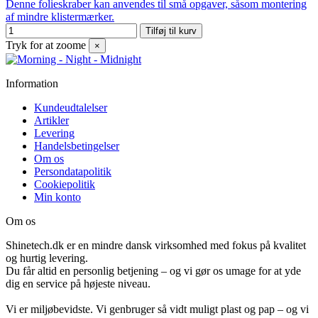
Denne folieskraber kan anvendes til små opgaver, såsom montering
af mindre klistermærker.
Tilføj til kurv
Tryk for at zoome
×
Information
Kundeudtalelser
Artikler
Levering
Handelsbetingelser
Om os
Persondatapolitik
Cookiepolitik
Min konto
Om os
Shinetech.dk er en mindre dansk virksomhed med fokus på kvalitet
og hurtig levering.
Du får altid en personlig betjening – og vi gør os umage for at yde
dig en service på højeste niveau.
Vi er miljøbevidste. Vi genbruger så vidt muligt plast og pap – og vi