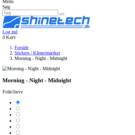
Menu
Søg
Log ind
0
Kurv
Forside
Stickers / Klistermærker
Morning - Night - Midnight
Morning - Night - Midnight
Folie/farve