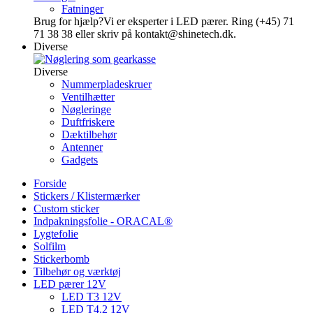
Fatninger
Brug for hjælp?
Vi er eksperter i LED pærer. Ring (+45) 71
71 38 38 eller skriv på kontakt@shinetech.dk.
Diverse
Diverse
Nummerpladeskruer
Ventilhætter
Nøgleringe
Duftfriskere
Dæktilbehør
Antenner
Gadgets
Forside
Stickers / Klistermærker
Custom sticker
Indpakningsfolie - ORACAL®
Lygtefolie
Solfilm
Stickerbomb
Tilbehør og værktøj
LED pærer 12V
LED T3 12V
LED T4.2 12V