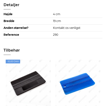
Detaljer
Højde
4 cm
Bredde
19 cm
Anden størrelse?
Kontakt os venligst
Reference
290
Tilbehør
-10,00 DKK