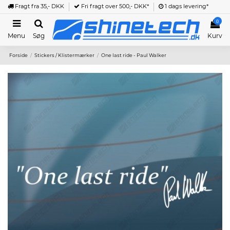
Fragt fra 35,- DKK
Fri fragt over 500,- DKK*
1 dags levering*
0
Menu
Søg
Kurv
Forside
Stickers / Klistermærker
One last ride - Paul Walker